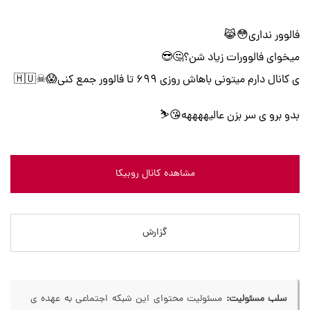
فالوور نداری😳😹
میخوای فالوورات زیاد شن؟🤔😎
ی کانال دارم میتونی باهاش روزی ۶۹۹ تا فالوور جمع کنی😱☠🇭🇺
بدو برو ی سر بزن عالیههههه😘⛷
مشاهده کانال روبیکا
گزارش
سلب مسئولیت:
مسئولیت محتوای این شبکه اجتماعی به عهده ی