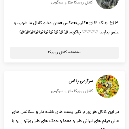
کانال روبیکا طنز و سرگرمی
🤘🏻 اهنگ 🤘🏻●کلیپ●عکس●متن عضو کانال ما شوید و
عضو بیارید ♡♡♡♡ چاکرتم 😘😘😘😘😘😘😘😘😘😜
مشاهده کانال روبیکا
سرگرمی پلاس
کانال روبیکا طنز و سرگرمی
در این کانال هر روز با کلی پست های خنده دار و سکانس های
عالی فیلم های ایرانی طنز و معما و جوک های طنز روزتون رو با