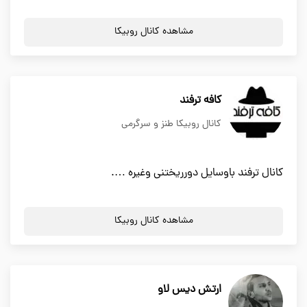
مشاهده کانال روبیکا
کافه ترفند
کانال روبیکا طنز و سرگرمی
کانال ترفند باوسایل دورریختنی وغیره ….
مشاهده کانال روبیکا
ارتش دیس لاو