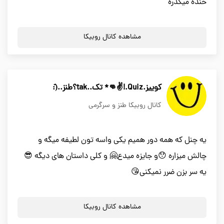
خنده میگذره
مشاهده کانال روبیکا
کوییز.Quiz.!✌👊* تک..tak؟طنز..(͊:
کانال روبیکا طنز و سرگرمی
یه چنل که همه دور همیم یکی واسه تون لطیفه میگه و
چالش میزاره 😯و جایزه میدع🤗 و کلی داستان های دیگه 😎
یه سر بزن ضرر نمیکنی😘
مشاهده کانال روبیکا