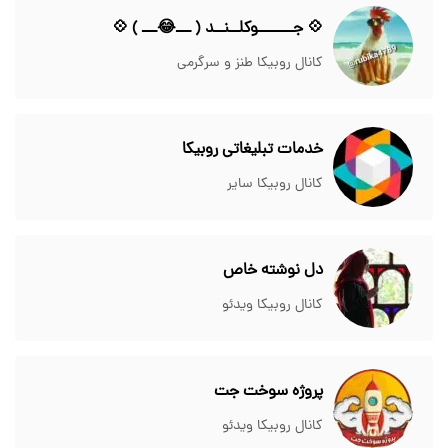
💠 جـــــــوکلــنــد ( ـــ😂ـــ ) 💠
کانال روبیکا طنز و سرگرمی
خدمات تبلیغاتی روبیکا
کانال روبیکا سایر
دل نوشته خاص
کانال روبیکا ویدئو
پروژه سوخت جت
کانال روبیکا ویدئو