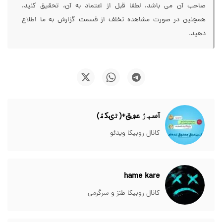
صاحب آن می باشد، لطفا قبل از اعتماد به آن، تحقیق کنید،
همچنین در صورت مشاهده تخلف از قسمت گزارش به ما اطلاع
دهید.
آسېۯ عۺق+(ٹىکۿ)
کانال روبیکا ویدئو
hame kare
کانال روبیکا طنز و سرگرمی