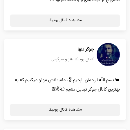
کانالی پر از گیف های🔞و خنده دار😋👌🏻
مشاهده کانال روبیکا
جوکر تنها
کانال روبیکا طنز و سرگرمی
👑 بسم الله الرحمان الرحیم 🎖 تمام تلاش مونو میکنیم که به
بهترین کانال جوکر تبدیل بشیم 🙂✌️🏼
مشاهده کانال روبیکا