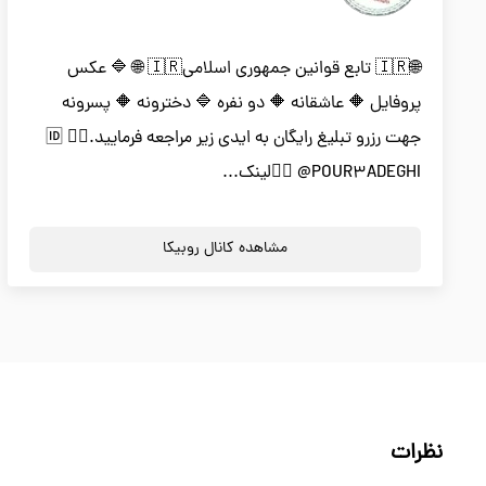
🌐🇮🇷 تابع قوانین جمهوری اسلامی🇮🇷 🌐 🔷 عکس
پروفایل 🔶 عاشقانه 🔶 دو نفره 🔷 دخترونه 🔶 پسرونه
جهت رزرو تبلیغ رایگان به ایدی زیر مراجعه فرمایید.👇🏻 🆔
@POUR3ADEGHI 👇🏻لینک...
مشاهده کانال روبیکا
نظرات