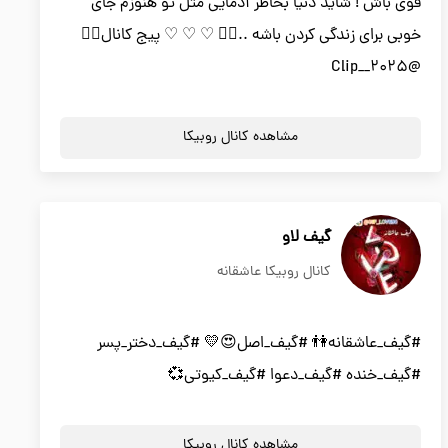
قوی باش ! شاید دنیا بخاطر آدمایی مثل تو هنوزم جای
خوبی برای زندگی کردن باشه ..✌🏻 ♡ ♡ ♡ پیج کانال👇🏻
@Clip__2025
مشاهده کانال روبیکا
گیف لاو
کانال روبیکا عاشقانه
#گیف_عاشقانه👫 #گیف_اصل😍💛 #گیف_دختر_پسر
#گیف_خنده #گیف_دعوا #گیف_کیوتی💞
مشاهده کانال روبیکا