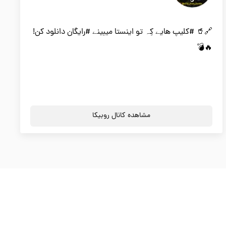
🔗🥤 #کلیپ هایے کِہ تو اینستا میبینے #رایگان دانلود کن!
🔥💣
مشاهده کانال روبیکا