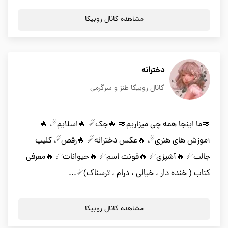
مشاهده کانال روبیکا
دخترانه
کانال روبیکا طنز و سرگرمی
🥑ما اینجا همه چی میزاریم🥑 🔥جک☄ 🔥اسلایم☄ 🔥
آموزش های هنری☄ 🔥عکس دخترانه☄ 🔥رقص☄ کلیپ
جالب☄ 🔥آشپزی☄ 🔥فونت اسم☄ 🔥حیوانات☄ 🔥معرفی
کتاب ( خنده دار ، خیالی ، درام ، ترسناک)☄...
مشاهده کانال روبیکا