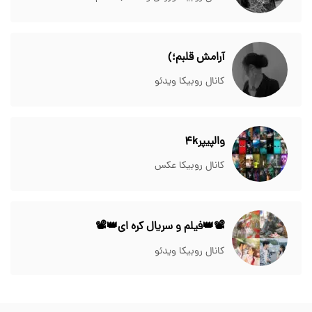
آرامش قلبم؛)
کانال روبیکا ویدئو
والپیپر4k
کانال روبیکا عکس
📽👑فیلم و سریال کره ای👑📽
کانال روبیکا ویدئو