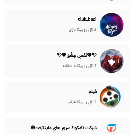
club_bazi
کانال روبیکا بازی
💘💖نَفَسِ عِشْق💖💘
کانال روبیکا عاشقانه
فیلم
کانال روبیکا فیلم
شرکت تادکوا/ سرور های ماینکرفت🌐