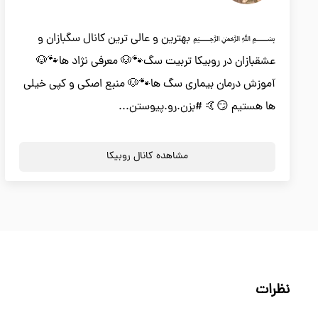
﷽ بهترین و عالی ترین کانال سگبازان و
عشقبازان در روبیکا تربیت سگ🐾🐶 معرفی نژاد ها🐾🐶
آموزش درمان بیماری سگ ها🐾🐶 منبع اصکی و کپی خیلی
ها هستیم 😏🤙 #بزن.رو.پیوستن...
مشاهده کانال روبیکا
نظرات