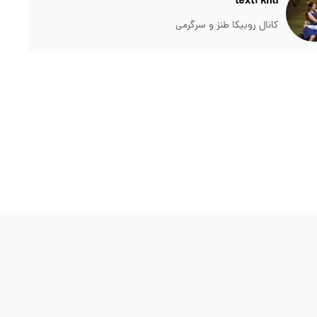
text2khti
کانال روبیکا طنز و سرگرمی