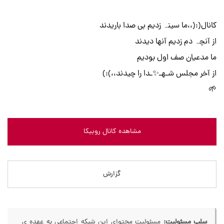
کانال(:(،،ما سینہ زدیم بی صدا باریدند
از آنچہ دم زدیم آنها دیدند
ما مدعیان صف اول بودیم
از آخر مجلس شـهـ✨ـدا را چیدند،،):)
🌱
مشاهده کانال روبیکا
گزارش
سلب مسئولیت:
مسئولیت محتوای این شبکه اجتماعی به عهده ی