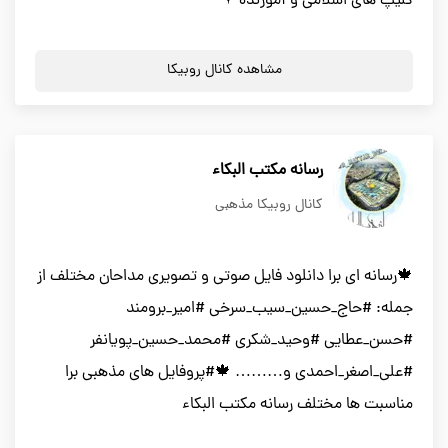
کلیپ های اسلامی و آموزنده ⚘
مشاهده کانال روبیکا
رسانه مکتب البکاء
کانال روبیکا مذهبی
🍁رسانه ای برا دانلود فایل صوتی و تصویری مداحان مختلف از
جمله: #حاج_حسین_سیب_سرخی #امیر_برومند
#حسن_عطایی #وحید_شکری #محمد_حسین_پویانفر
#علی_اصغر_احمدی و……… 🍁#پروفایل های مذهبی برا
مناسبت ها مختلف رسانه مکتب البکاء