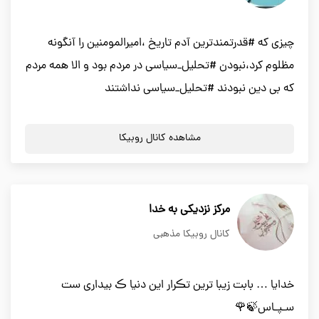
چیزی که #قدرتمندترین آدم تاریخ ،امیرالمومنین را آنگونه
مظلوم کرد،نبودن #تحلیل_سیاسی در مردم بود و الا همه مردم
که بی دین نبودند #تحلیل_سیاسی نداشتند
مشاهده کانال روبیکا
مرکز نزدیکی به خدا
کانال روبیکا مذهبی
خدایا … بابت زیبا ترین تڪرار این دنیا ڪ بیداری ست
سـپـاس🍃🌹