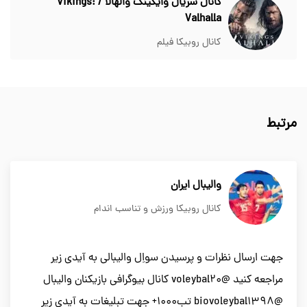
کانال سریال وایکینگ والهالا / Vikings:
Valhalla
کانال روبیکا فیلم
مرتبط
والیبال ایران
کانال روبیکا ورزش و تناسب اندام
جهت ارسال نظرات و پرسیدن سواِل والیبالی به آیدی زیر
مراجعه کنید @voleybal20 کانال بیوگرافی بازیکنان والیبال
@biovoleybal1398 تب1000+ جهت تبلیغات به آیدی زیر