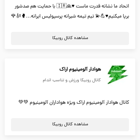
اتحاد ما نشانه قدرت ماست ♥️🙏🇮🇷 با حمایت هم صدشور
برپا میکنیم♥️💪💫 تیم تیمه شیرانه پرسپولیس ایرانه…🥊🎻🌹
مشاهده کانال روبیکا
هوادار آلومینیوم اراک
کانال روبیکا ورزش و تناسب اندام
کانال هوادار آلومینیوم اراک ویژه هواداران آلومینیوم 💚💚
مشاهده کانال روبیکا