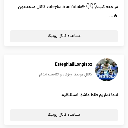
مراجعه کنید👇👇👇 @voleybaliran20tab کانال متحدمون
🔥...
مشاهده کانال روبیکا
Esteghlal|Longisoz
کانال روبیکا ورزش و تناسب اندام
ادعا نداریم فقط عاشق استقلالیم
مشاهده کانال روبیکا