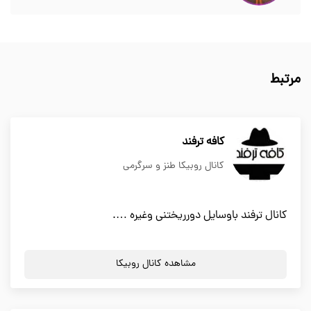
مرتبط
کافه ترفند
کانال روبیکا طنز و سرگرمی
کانال ترفند باوسایل دورریختنی وغیره ….
مشاهده کانال روبیکا