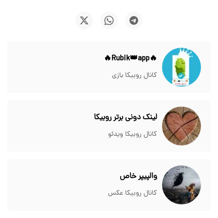
🔥Rubik👑app🔥
کانال روبیکا بازی
لینک دونی برتر روبیکا
کانال روبیکا ویدئو
والپیپر خاص
کانال روبیکا عکس