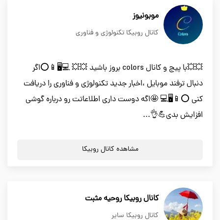
موبونیوز
کانال روبیکا تکنولوژی و فناوری
💥💥با پیچ و کانال colors بروز باشید 💥💥 💻🖥📱⭕اگر
دنبال ترفند موبایل ،اخبار جدید تکنولوژی و فناوری را دریافت
کنی ⭕📱🖥💻 🤩اگه دوست داری اطلاعاتت رو درباره گوشی
افزایش بدی💪👌...
مشاهده کانال روبیکا
کانال روبیکا روحیه مثبت
کانال روبیکا سایر