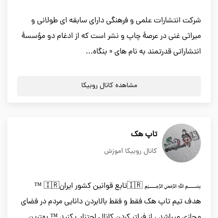
شرکت انتشارات علمی و فرهنگی دارای سابقه ای طولانی و
میراثی غنی در عرصۀ چاپ و نشر است که از ادغام دو مؤسسۀ
انتشاراتی قدرتمند به نام های « بنگاه...
مشاهده کانال روبیکا
تاپ هک
کانال روبیکا آموزش
﷽ 🇮🇷تابع قوانین کشور ایران🇮🇷 ™
هدف تیم تاپ هک فقط و فقط بالابردن دانایی مردم در فضای
مجازی میباشد ، از فیلتر کردن کانال اجتناب کنید ™ بهترین