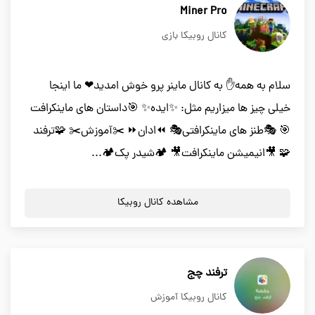
Miner Pro
کانال روبیکا بازی
سلام به همه✋ به کانال ماینر پرو خوش امدید❤ ما اینجا
خیلی چیز ها میزاریم مثل: ✨ایده✨ 🎯داستان های ماینکرافت
🎯 🎭طنز های ماینکرافتی🎭 ⏪ادان⏩ ✂️آموزش✂️ 🧩ترفند
🧩 🎥انیمیشن ماینکرافت🎥 🏕شیدر پک🏕...
مشاهده کانال روبیکا
ترفند چج
کانال روبیکا آموزش