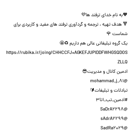
🧡به نام خدای ترفند ها💜
🔻 هدف تهیه ، ترجمه و گردآوری ترفند های مفید و کاربردی برای
شماست 🌹
یک گروه تبلیغاتی عالی هم داریم ♻️🤩
https://rubika.ir/joing/CHHCCFJ0AGKEFJUPIDDFWHGSQDOS
ZLLQ
ادمین کانال و مدیریت😎
@mohammad_j_81
تبادلات و تبلیغات🔰
#ادمین_تب_1تا3
@SaDrA2298
@sAdrA2299
@SadRa2029