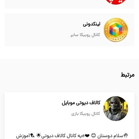
لینکدونی
کانال روبیکا سایر
مرتبط
کالاف دیوتی موبایل
کانال روبیکا بازی
🤚سلام دوستان 😊 ❤️✊یه کانال کالاف دیوتی🌟 🏸آموزش