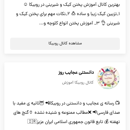
بهترین کانال آموزش پختن کیک و شیرینی در روبیکا ☺
۱_تزیین کیک زیبا و ساده 🍮 ۲_نکات مهم برای پختن کیک و
شیرینی 👌 ۳_ آموزش پختن انواع کلوچه و...
مشاهده کانال روبیکا
دانستنی عجایب روز
کانال روبیکا آموزش
📺 رسانه ی عجایب و دانستنی در روبیکا📲 🦉ثانیه ی مفید با
صدای فارسی📢 ❌مطالب ممنوعه و شنیده نشده 🏺گنج های
نهفته 💰 تابع قانون جمهوری اسلامی ایران عزیز🇮🇷