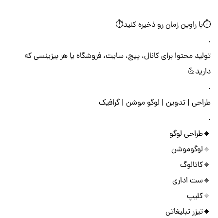
⏱با راوین زمان رو ذخیره کنید⏱
.
تولید محتوا برای کانال، پیج، سایت، فروشگاه یا هر بیزینسی که
دارید💪
.
طراحی | تدوین | لوگو موشن | گرافیک
.
🔸طراحی لوگو
🔸لوگوموشن
🔸کاتالوگ
🔸ست اداری
🔸کلیپ
🔸تیزر تبلیغاتی