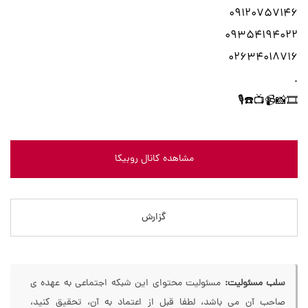
09120757146
09354194022
02634018716
.
🎞📸📹📺☎️🎙
مشاهده کانال روبیکا
گزارش
سلب مسئولیت:
مسئولیت محتوای این شبکه اجتماعی به عهده ی
صاحب آن می باشد، لطفا قبل از اعتماد به آن، تحقیق کنید،