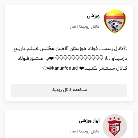
ورزشی
کانال روبیکا اخبار
©کانال رسمــے فولاد خوزستان 🚦اخـبار،عڪـس،فـیلـم،تاریـخ
بازیـهـاو…🚦 👇👇👇👇👇👇👇👇👇👇👇👇 ❤️بہ عـشـق فـولاد
کـانال مـنـتـشر ڪنـیـد❤️ kanunfoolad@👈
مشاهده کانال روبیکا
ابرار ورزشی
کانال روبیکا اخبار