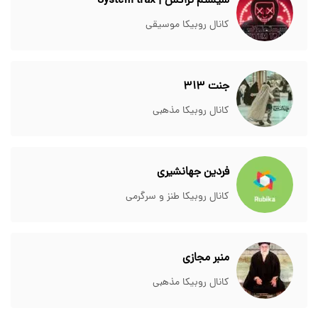
سیستم تراکس | System trax
کانال روبیکا موسیقی
جنت 313
کانال روبیکا مذهبی
فردین جهانشیری
کانال روبیکا طنز و سرگرمی
منبر مجازی
کانال روبیکا مذهبی