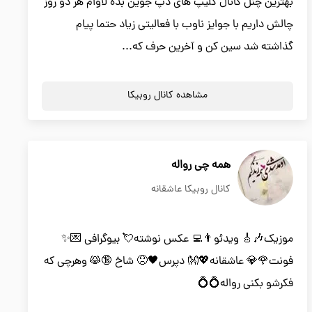
بهترین چنل کانال کلیپ های دپ جوین بده لاوام هر دو روز
چالش داریم با جوایز ناوب با فعالیتی زیاد حتما پیام
گذاشته شد سین کن و آخرین حرف که...
مشاهده کانال روبیکا
همه چی رواله
کانال روبیکا عاشقانه
موزیک🎶🎸 ویدئو👨‍💻 عکس نوشته💘 بیوگرافی 💌✨
فونت🌹💎 عاشقانه💖👐 دپرس🖤😞 شاخ 🔞😹 وهرچی که
فکرشو بکنی رواله💍💍