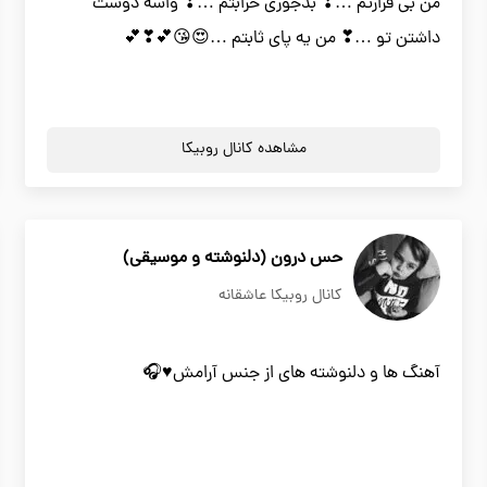
من بی قرارتم …❣ بدجوری خرابتم …❣ واسه دوست
داشتن تو …❣ من یه پای ثابتم …😍😘💕❣💕
مشاهده کانال روبیکا
حس درون (دلنوشته و موسیقی)
کانال روبیکا عاشقانه
آهنگ ها و دلنوشته های از جنس آرامش♥️🎧