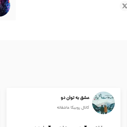
عشق به توان دو
کانال روبیکا عاشقانه