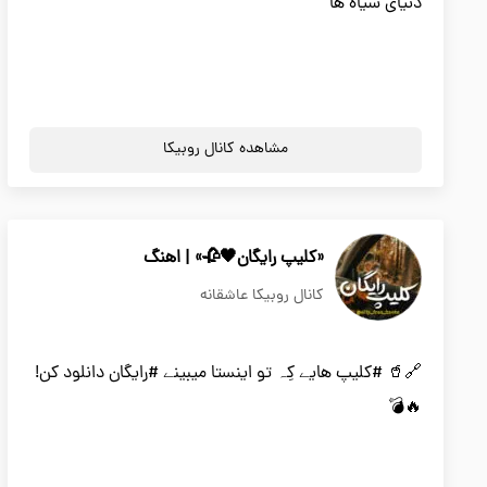
دنیای سیاه ها
مشاهده کانال روبیکا
«کلیپ رایگان🖤🥀» | اهنگ
کانال روبیکا عاشقانه
🔗🥤 #کلیپ هایے کِہ تو اینستا میبینے #رایگان دانلود کن!
🔥💣