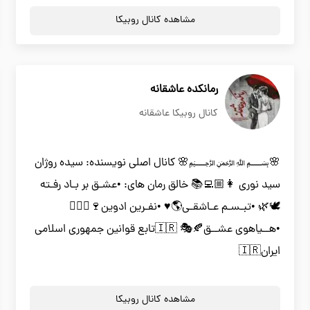
مشاهده کانال روبیکا
رمانکده عاشقانه
کانال روبیکا عاشقانه
🌸﷽🌸 کانال اصلی نویسنده: سیده روژان
سید نوری 👩🏼‍💻📚 خالق رمان های: •عشـق بر بـاد رفـته
🕊🌿 •تبـسـم عـاشقـی🌎♥️ •نفـرین ادوین🍷🧛🏻‍♂️
•هــیاهوی عشــق🍂🎭 🇮🇷تابع قوانین جمهوری اسلامی
ایران🇮🇷
مشاهده کانال روبیکا