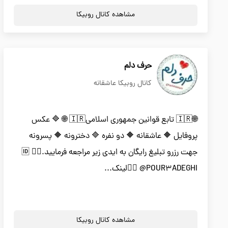
مشاهده کانال روبیکا
حرف دلم
کانال روبیکا عاشقانه
🌐🇮🇷 تابع قوانین جمهوری اسلامی🇮🇷 🌐 🔷 عکس
پروفایل 🔶 عاشقانه 🔶 دو نفره 🔷 دخترونه 🔶 پسرونه
جهت رزرو تبلیغ رایگان به ایدی زیر مراجعه فرمایید.👇🏻 🆔
@POUR3ADEGHI 👇🏻لینک...
مشاهده کانال روبیکا