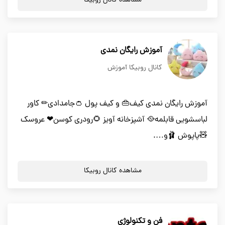
مشاهده کانال روبیکا
آموزش رایگان نمدی
کانال روبیکا آموزش
آموزش رایگان نمدی کیف👜 و کیف پول 👛جامدادی✏ کاور
لباسشویی قابلمه🥘 آشپزخانه آویز 🌻رودری کوسن❤ عروسک
🧸پاپوش 🩰و….
مشاهده کانال روبیکا
فن و تکنولوژی