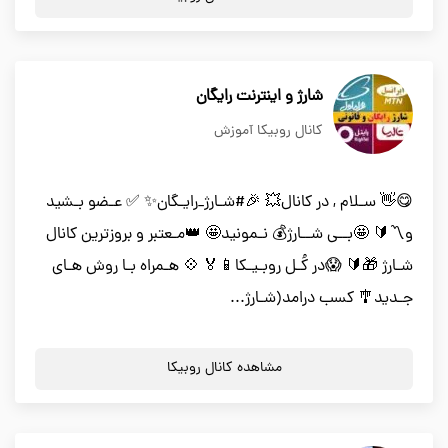
شارژ و اینترنت رایگان
کانال روبیکا آموزش
😋👋 سـلام , در کانال💥 🎉#شـارژ_رایـگان✨ ✅ عـضو بـشید
و〽️🔰 🤩بــی شــارژ💰 نـمونید🤩 👑مـعتبر و بروزترین کانال
شـارژ 🎁🔰 😱در کُـل روبـیـکا📱🏅 💠 هـمراه بـا روش هـای
جـدید🎐 کسب درامد(شـارژ...
مشاهده کانال روبیکا