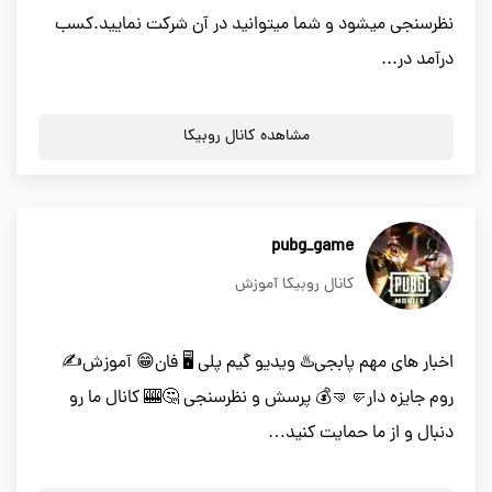
نظرسنجی میشود و شما میتوانید در آن شرکت نمایید.کسب
درآمد در...
مشاهده کانال روبیکا
pubg_game
کانال روبیکا آموزش
اخبار های مهم پابجی♨️ ویدیو گیم پلی 🖥️ فان😁 آموزش✍️
روم جایزه دار🤛🤜💰 پرسش و نظرسنجی 🤔🎰 کانال ما رو
دنبال و از ما حمایت کنید…