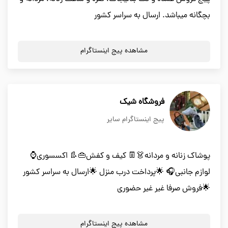
بچگانه میباشد. ارسال به سراسر کشور
مشاهده پیج اینستاگرام
فروشگاه شیک
پیج اینستاگرام سایر
پوشاک زنانه و مردانه👗👖 کیف و کفش👜👢 اکسسوری⌚
لوازم جانبی🎧 🌟پرداخت درب منزل 🌟ارسال به سراسر کشور
🌟فروش صرفا غیر غیر حضوری
مشاهده پیج اینستاگرام