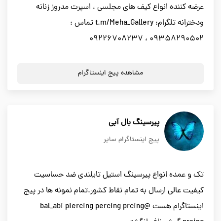
عرضه کننده انواع کیف های مجلسی ، اسپرت مدروز زنانه
ودخترانه تلگرام: t.m/Meha_Gallery تماس :
09358290502 ، 09226708237
مشاهده پیج اینستاگرام
پیرسینگ بال آبی
پیج اینستاگرام سایر
تک و عمده انواع پیرسینگ استیل تایلندی ضد حساسیت
کیفیت عالی ارسال به تمام نقاط کشور.تمام نمونه ها در پیج
اینستاگرام هست @bal_abi piercing percing prcing