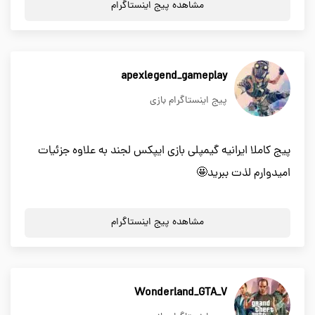
مشاهده پیج اینستاگرام
apexlegend_gameplay
پیج اینستاگرام بازی
پیج کاملا ایرانیه گیمپلی بازی ایپکس لجند به علاوه جزئیات
امیدوارم لذت ببرید🤩
مشاهده پیج اینستاگرام
Wonderland_GTA_V