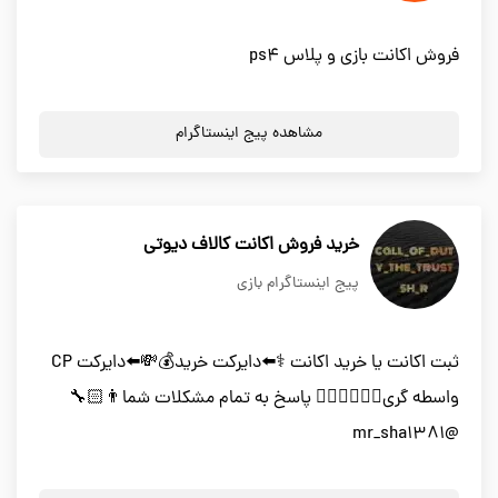
فروش اکانت بازی و پلاس ps4
مشاهده پیج اینستاگرام
خرید فروش اکانت کالاف دیوتی
پیج اینستاگرام بازی
ثبت اکانت یا خرید اکانت ⚕️⬅️دایرکت خرید💰💸⬅️دایرکت CP
واسطه گری💁🏻‍♀️💁🏻‍♂️ پاسخ به تمام مشکلات شما👨🏻‍🔧
@mr_sha1381