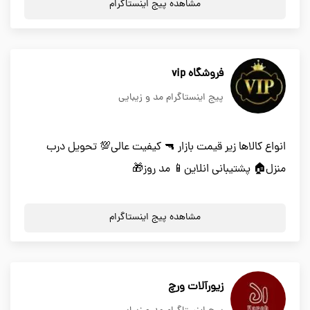
مشاهده پیج اینستاگرام
فروشگاه vip
پیج اینستاگرام مد و زیبایی
انواع کالاها زیر قیمت بازار 🔫 کیفیت عالی💯 تحویل درب
منزل🏠 پشتیبانی انلاین📱 مد روز🎁
مشاهده پیج اینستاگرام
زیورآلات ورچ