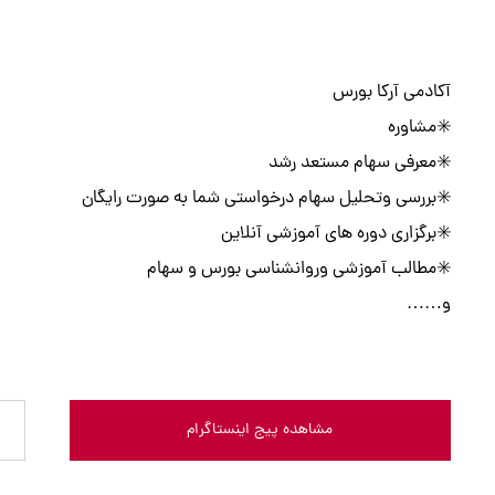
آکادمی آرکا بورس
✳️مشاوره
✳️معرفی سهام مستعد رشد
✳️بررسی وتحلیل سهام درخواستی شما به صورت رایگان
✳️برگزاری دوره های آموزشی آنلاین
✳️مطالب آموزشی وروانشناسی بورس و سهام
و……
مشاهده پیج اینستاگرام