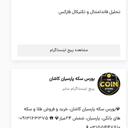
تحلیل فاندامنتال و تکنیکال فارکس
مشاهده پیج اینستاگرام
بورس سکه پارسیان کاشان
پیج اینستاگرام سایر
💎بورس سکه پارسیان کاشان، خرید و فروش طلا و سکه
های بانکی، پارسیان، شمش ۲۴عیار💎 ☎️ 0913163375-
03155447810📱