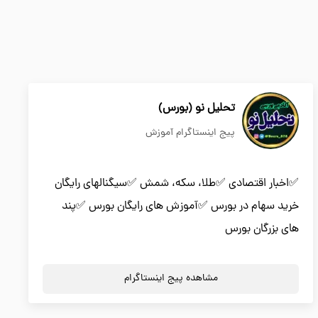
تحلیل نو (بورس)
پیج اینستاگرام آموزش
✅اخبار اقتصادی ✅طلا، سکه، شمش ✅سیگنالهای رایگان
خرید سهام در بورس ✅آموزش های رایگان بورس ✅پند
های بزرگان بورس
مشاهده پیج اینستاگرام