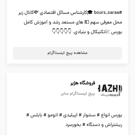
#bours_saraa 🎓کارشناس مسائل اقتصادی 💸کانال زیر
محل معرفی سهم 💵 های مستعد رشد و آموزش کامل
بورس 💹تکنیکال و بنیادی. 👇👇👇👇👇
مشاهده پیج اینستاگرام
فروشگاه هژیر
پیج اینستاگرام سایر
بورس انواع # سشوار # اپیلیدی # اتومو # بابلس #
ریشتراش و دستگاه # بخورسرد