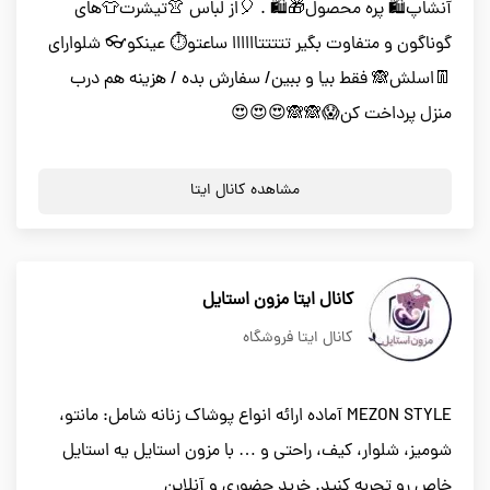
آنشاپ🛍 پره محصول🎁🛍 . 🎈از لباس 👚تیشرت👕های
گوناگون و متفاوت بگیر تتتتتاااااا ساعتو⏱ عینکو👓 شلوارای
👖اسلش🙈 فقط بیا و ببین/ سفارش بده / هزینه هم درب
منزل پرداخت کن😱🙈🙈😍😍😍
مشاهده کانال ایتا
کانال ایتا مزون استایل
کانال ایتا فروشگاه
MEZON STYLE آماده ارائه انواع پوشاک زنانه شامل: مانتو،
شومیز، شلوار، کیف، راحتی و … با مزون استایل یه استایل
خاص رو تجربه کنید. خرید حضوری و آنلاین