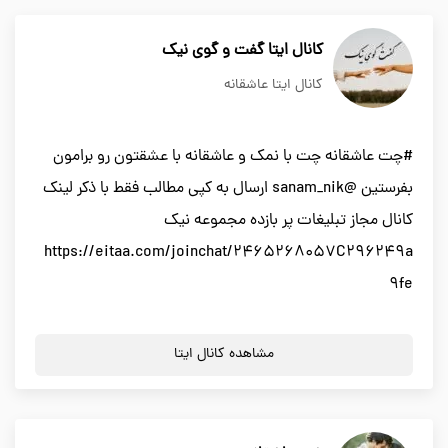
کانال ایتا گفت و گوی نیک
کانال ایتا عاشقانه
#چت عاشقانه چت با نمک و عاشقانه با عشقتون رو برامون
بفرستین @sanam_nik ارسال به کپی مطالب فقط با ذکر لینک
کانال مجاز تبلیغات پر بازده مجموعه نیک
https://eitaa.com/joinchat/2465268057C296249a
9fe
مشاهده کانال ایتا