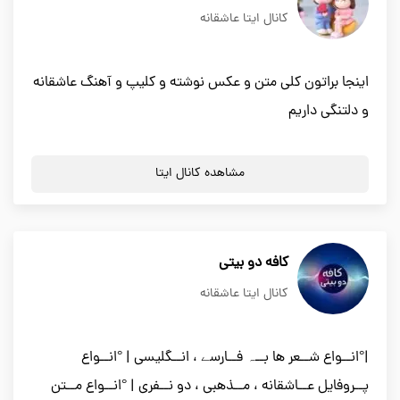
کانال ایتا عاشقانه
اینجا براتون کلی متن و عکس نوشته و کلیپ و آهنگ عاشقانه
و دلتنگی داریم
مشاهده کانال ایتا
کافه دو بیتی
کانال ایتا عاشقانه
|°انــواع شــعر ها بــہ فــارسے ، انــگلیسی | °انــواع
پــروفایل عــاشقانه ، مــذهبی ، دو نــفری | °انــواع مــتن