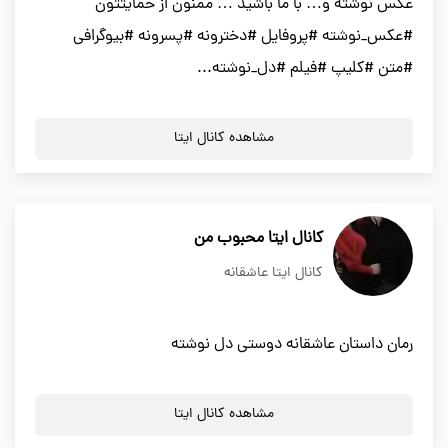
عکس نوشته و… با ما باشید … ممنون از حمایتتون
#عکس_نوشته #پروفایل #دخترونه #پسرونه #بیوگرافی
#متن #کلیپ #فیلم #دل_نوشته...
مشاهده کانال ایتا
کانال ایتا محبوب من
کانال ایتا عاشقانه
رمان داستان عاشقانه دوستی دل نوشته
مشاهده کانال ایتا