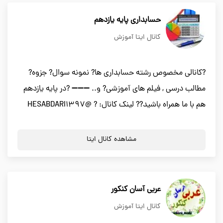
حسابداری پایه یازدهم
کانال ایتا آموزش
?کانالی مخصوص رشته حسابداری ها? نمونه سوال? جزوه?
مطالب درسی , فیلم های آموزشی? و.. ➖➖➖ ?در پایه یازدهم
هم با ما همراه باشید?? لینک کانال: ? @HESABDARI1397
مشاهده کانال ایتا
عربی آسان کنکور
کانال ایتا آموزش