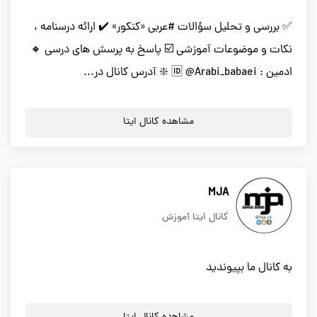
✅ بررسی و تحلیل سؤالات #عربی «کنکور» ✔️ ارائه درسنامه ،
نکات و موضوعات آموزشی ☑️ پاسخ به پرسش های درسی 🔸
ادمین : 🆔 @Arabi_babaei ❇️ آدرس کانال در...
مشاهده کانال ایتا
MJA
کانال ایتا آموزش
به کانال ما بپیوندید