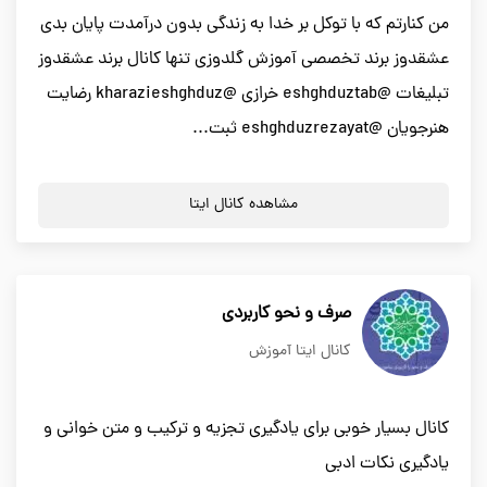
من كنارتم كه با توكل بر خدا به زندگى بدون درآمدت پايان بدى
عشقدوز برند تخصصى آموزش گلدوزى تنها كانال برند عشقدوز
تبلیغات @eshghduztab خرازى @kharazieshghduz رضايت
هنرجويان @eshghduzrezayat ثبت...
مشاهده کانال ایتا
صرف و نحو کاربردی
کانال ایتا آموزش
کانال بسیار خوبی برای یادگیری تجزیه و ترکیب و متن خوانی و
یادگیری نکات ادبی