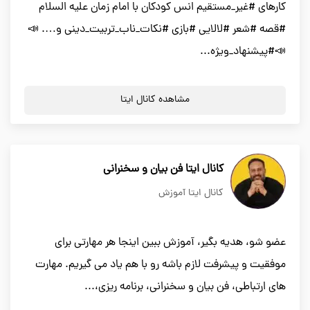
کارهای #غیر_مستقیم انس کودکان با امام زمان علیه السلام
#قصه #شعر #لالایی #بازی #نکات_ناب_تربیت_دینی و…. 📣
📣#پیشنهاد_ویژه...
مشاهده کانال ایتا
کانال ایتا فن بیان و سخنرانی
کانال ایتا آموزش
عضو شو، هدیه بگیر، آموزش ببین اینجا هر مهارتی برای
موفقیت و پیشرفت لازم باشه رو با هم یاد می گیریم. مهارت
های ارتباطی، فن بیان و سخنرانی، برنامه ریزی،...