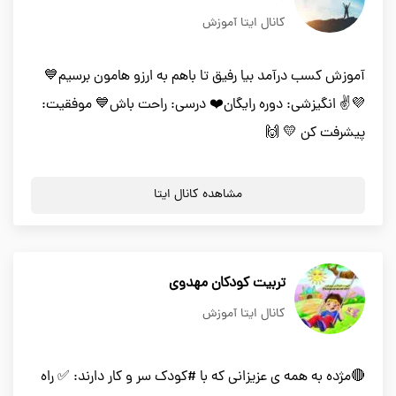
کانال ایتا آموزش
آموزش کسب درآمد بیا رفیق تا باهم به ارزو هامون برسیم💙
💜✌️ انگیزشی: دوره رایگان❤️ درسی: راحت باش💙 موفقیت:
پیشرفت کن 💛 🙌
مشاهده کانال ایتا
تربیت کودکان مهدوی
کانال ایتا آموزش
🔴مژده به همه ی عزیزانی که با #کودک سر و کار دارند: ✅ راه