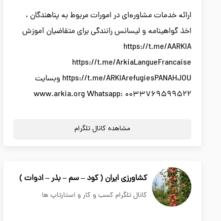
ارائە خدمات مشاورەای در امورات مربوط بە پناهندگان ،
اخذ گواهینامە و لیسانس رانندگی برای متقاضیان آموزش
https://t.me/AARKIA
https://t.me/ArkiaLangueFrancaise
https://t.me/ARKIArefugiesPANAHJOU وبسایت
www.arkia.org Whatsapp: 0033769599522
مشاهده کانال تلگرام
کشاورزی ایران ( کود – سم – بذر – ادوات )
کانال تلگرام کسب و کار و استارتاپ ها