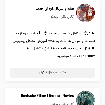
فیلم،و،سریال،کره ای،جدید
کانال تلگرام ویدئو
🇰🇷😍 به کانال ما خوش آمدید 😍🇰🇷 امیدوارم از دیدن
فیلم ها و سریال ها لذت ببرید😍 آموزش مشکل زیرنویس
📱 ♦️ @serialkorean_help ♦️ تبلیغ و تبادل👇 ♦️
@Loveekorea ♦️ میکس...
مشاهده کانال تلگرام
Deutsche Filme | German Movies
کانال تلگرام ویدئو