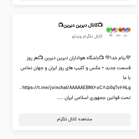
📺کانال دیرین دیرین📺
کانال تلگرام ویدئو
💜بنام خدا💚 📺باشگاه هواداران دیرین دیرین 📺هر روز
قسمت جدید + عکس و کلیپ های روز ایران و جهان تماس
با ما
https://t.me/joinchat/AAAAAEBNt6oC85GqTv6HLg .
تحت قوانین جمهوری اسلامی ایران ....
مشاهده کانال تلگرام