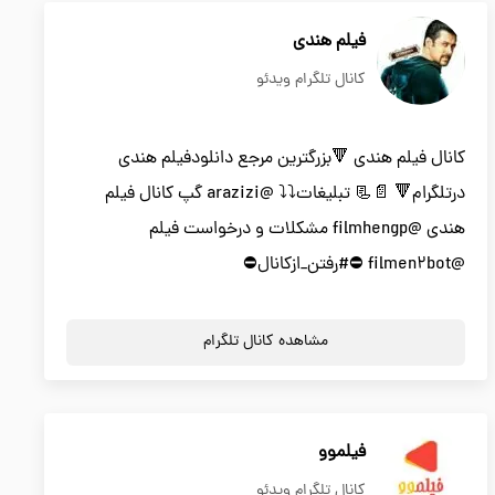
فیلم هندی
کانال تلگرام ویدئو
کانال فیلم هندی 🔻بزرگترین مرجع دانلودفیلم هندی
درتلگرام🔻 📄📃 تبلیغات⤵️⤵️ @arazizi گپ کانال فیلم
هندی @filmhengp مشکلات و درخواست فیلم
@filmen2bot ⛔️#رفتن_ازکانال⛔️
مشاهده کانال تلگرام
فیلموو
کانال تلگرام ویدئو