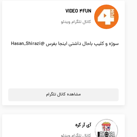
VIDEO 4FUN
کانال تلگرام ویدئو
سوژه و کلیپ باحال داشتی اینجا بفرس @Hasan_Shirazi
مشاهده کانال تلگرام
آی آر کره
کانال تلگرام ویدئو