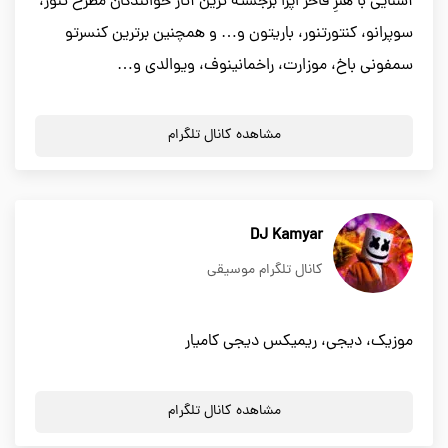
آشنایی با هنرِ فاخر اپرا برجسته ترین آثار خوانندگان مطرح تنور،
سوپرانو، کنتورتنور، باریتون و… و همچنین برترین کنسرتو
سمفونی باخ، موزارت، راخمانینوف، ویوالدی و…
مشاهده کانال تلگرام
DJ Kamyar
کانال تلگرام موسیقی
موزیک، دیجی، ریمیکس دیجی کامیار
مشاهده کانال تلگرام