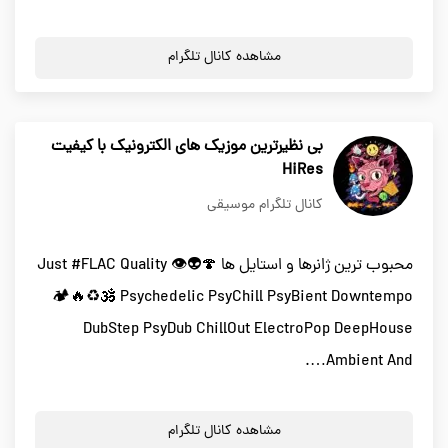
مشاهده کانال تلگرام
بی نظیرترین موزیک های الکترونیک با کیفیت
HiRes
کانال تلگرام موسیقی
محبوب ترین ژانرها و استایل ها Just #FLAC Quality 👁👽🍄
🏕️🔥♻️🕉️ Psychedelic PsyChill PsyBient Downtempo
DubStep PsyDub ChillOut ElectroPop DeepHouse
Ambient And….
مشاهده کانال تلگرام