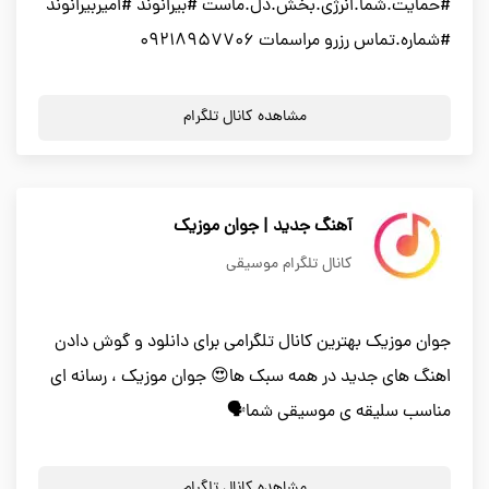
#حمایت.شما.انرژی.بخش.دل.ماست #بیرانوند #امیربیرانوند
#شماره.تماس رزرو مراسمات 09218957706
مشاهده کانال تلگرام
آهنگ جدید | جوان موزیک
کانال تلگرام موسیقی
جوان موزیک بهترین کانال تلگرامی برای دانلود و گوش دادن
اهنگ های جدید در همه سبک ها😍 جوان موزیک ، رسانه ای
مناسب سلیقه ی موسیقی شما🗣
مشاهده کانال تلگرام