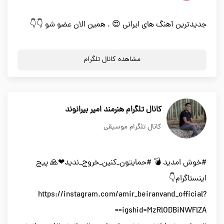
جدیدترین آهنگ های ایرانی 😍 . همین الان عضو شو 👇👇
مشاهده کانال تلگرام
کانال تلگرام هنرمند امیر بیرانوند
کانال تلگرام موسیقی
#خوش امدید 💣 #حمایتون_کنین_خروج_ندید❤🙏 پیج
اینستاگرام👇
https://instagram.com/amir_beiranvand_official?
igshid=MzRlODBiNWFlZA==