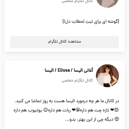
کانال تلگرام شخصی
[گوشه ای برای ثبتِ لحظاتِ دل!]
مشاهده کانال تلگرام
أغاني اليسا / Elissa / الیسا
کانال تلگرام شخصی
در کانال ما هر چه درمورد الیسا هست به روز تماشا می کنید.
😍❤ تازه چت هم داره🤩❤ ربات هم داره😉 یوتیوب هم داره
🤑 دیگه چی از این بهتر، بدو...