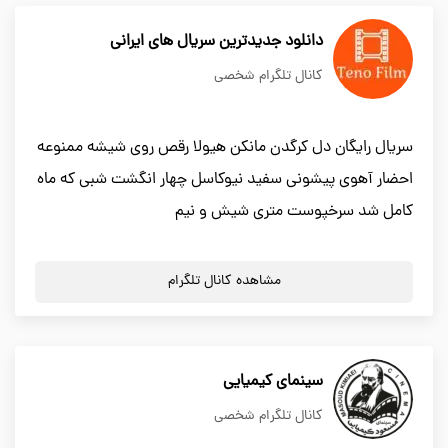
دانلود جدیدترین سریال های ایرانی
کانال تلگرام شخصی
سریال رایگان دل كرگدن مانكن هيولا رقص روى شيشه ممنوعه
احضار آهوى پيشونى سفيد نيوكاسل چهار انگشت شبي كه ماه
كامل شد سرخپوست متري شیش و نیم
مشاهده کانال تلگرام
سینمای کیمیایی
کانال تلگرام شخصی