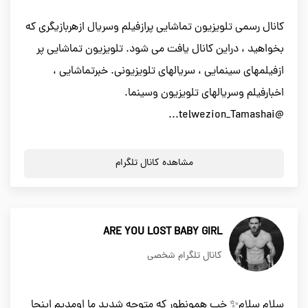
کانال رسمی تلویزیون تماشایی پرازفیلم وسریال ازهربازیگری که
بخواهید ، دراين کانال یافت می شود. تلویزیون تماشایی پر
ازفيلمهای سینمایی ، سریالهای تلویزیونی. خبرتماشایی ،
اخبارفیلم وسریالهای تلویزیون وسینما.
@telwezion_Tamashai...
مشاهده کانال تلگرام
ARE YOU LOST BABY GIRL
کانال تلگرام شخصی
سلام سلام✨ خب همونطور که متوجه شدید ما اومدیم اینجا