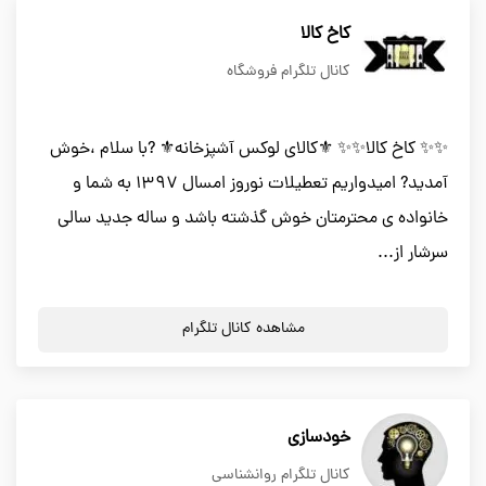
کاخ کالا
کانال تلگرام فروشگاه
✨✨ کاخ کالا✨✨ ⚜️کالای لوکس آشپزخانه⚜️ ?با سلام ،خوش
آمدید? امیدواریم تعطیلات نوروز امسال 1397 به شما و
خانواده ی محترمتان خوش گذشته باشد و ساله جدید سالی
سرشار از...
مشاهده کانال تلگرام
خودسازی
کانال تلگرام روانشناسی