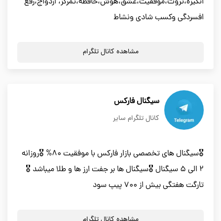
انگیزه،ثروت،موفقیت،عشق،هوش،حافظه،تمرکز، ازدواج،رفع
افسردگی وکسب شادی ونشاط
مشاهده کانال تلگرام
سیگنال فارکس
کانال تلگرام سایر
🎖سیگنال های تخصصی بازار فارکس با موفقیت 80% 🎖روزانه
2 الی 5 سیگنال 🎖سیگنال ها بر جفت ارز ها و طلا میباشد 🎖
تارگت هفتگی بیش از 700 پیپ سود
مشاهده کانال تلگرام