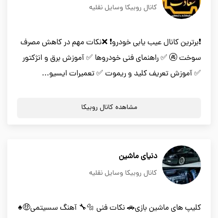
کانال روبیکا وسایل نقلیه
❗برترین کانال عیب یابی خودرو❗ ❌نکات مهم در کاهش مصرف
سوخت 🚱 ✅ راهنمای فنی خودروها ✅ آموزش برق و انژکتور
✅ آموزش تعریف کلید و ریموت ✅ تعمیرات ایسیو...
مشاهده کانال روبیکا
دنیای ماشین
کانال روبیکا وسایل نقلیه
کلیپ های ماشین بازی🚗 نکات فنی 🔩🔧 آهنگ سسیتمی🤑♠️