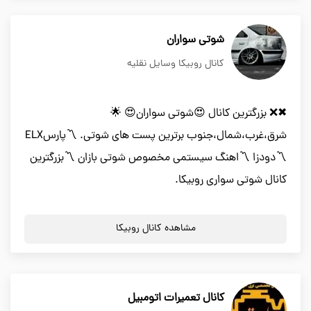
شوتی سواران
کانال روبیکا وسایل نقلیه
✖❌ بزرگترین کانال 😍شوتی سواران😍 🌟
شرق،غرب،شمال،جنوب برترین پست های شوتی. 〽️پارسELX
〽️دودزا 〽️اهنگ سیستمی مخصوص شوتی بازان 〽️بزرگترین
کانال شوتی سواری روبیکا.
مشاهده کانال روبیکا
کانال تعمیرات اتومبیل