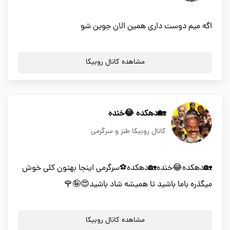
اگه میم دوست داری همین الان جوین شو
مشاهده کانال روبیکا
🏡دهکده 😂خنده
کانال روبیکا طنز و سرگرمی
🏡دهکده😂خنده🏡دهکده⚽سرگرمی اینجا بهتون کلی خوش
میگذره باما باشید تا همیشه شاد باشید😍🤪🌹
مشاهده کانال روبیکا