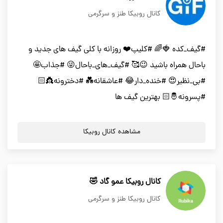
کانال روبیکا طنز و سرگرمی
#گیف_کده 🍓🌈 #کلیپ❤️ روزانه با کلی گیف های جدید و
باحال همراه باشید 😉🥰 #گیف_های_باحال😜 #جذاب🤩
#بی_نظیر😍 #خنده_دار😂 #عاشقانه💑 #دخترونه👸🏻
#پسرونه🤴🏻 بهترین گیف ها
مشاهده کانال روبیکا
کانال روبیکا عمو گاد 🤣
کانال روبیکا طنز و سرگرمی