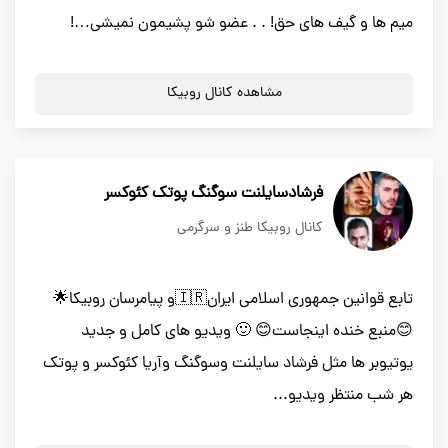
میم ها و گیف های حق! . . عضو شو پشیمون نمیشی…!
مشاهده کانال روبیکا
فرشادسایلنت سوگنگ پوتک کئوکسر
کانال روبیکا طنز و سرگرمی
تابع قوانین جمهوری اسلامی ایران🇮🇷و پیامرسان روبیکا🌟
😊منبع خنده اینجاست😊 🙂 ویدیو های کامل و جدید
یوتیوبر ها مثل فرشاد سایلنت وسوگنگ وآریا کئوکسر و پوتک
هر شب منتظر ویدیو...