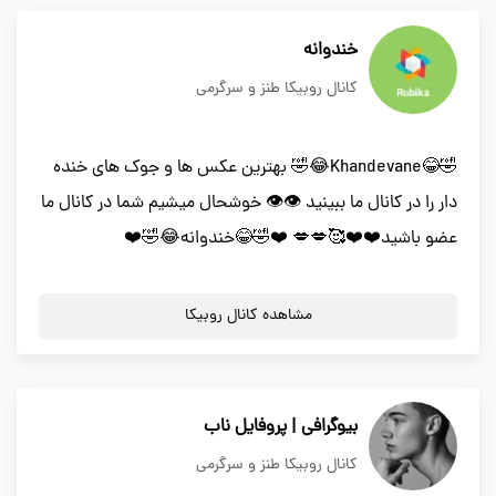
خندوانه
کانال روبیکا طنز و سرگرمی
🤣😂Khandevane😂🤣 بهترین عکس ها و جوک های خنده
دار را در کانال ما ببینید 👁️👁️ خوشحال میشیم شما در کانال ما
عضو باشید❤️❤️🥰💋💋 ❤️🤣😂خندوانه😂🤣❤️
مشاهده کانال روبیکا
بیوگرافی | پروفایل ناب
کانال روبیکا طنز و سرگرمی