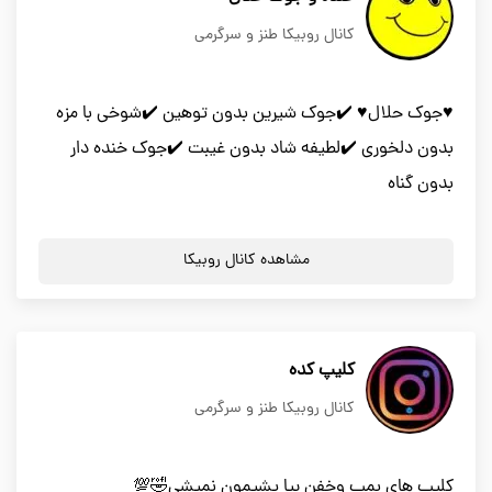
کانال روبیکا طنز و سرگرمی
♥️جوک حلال♥️ ✔️جوک شیرین بدون توهین ✔️شوخی با مزه
بدون دلخوری ✔️لطیفه شاد بدون غیبت ✔️جوک خنده دار
بدون گناه
مشاهده کانال روبیکا
کلیپ کده
کانال روبیکا طنز و سرگرمی
کلیپ های بمب وخفن بیا پشیمون نمیشی🤣💯