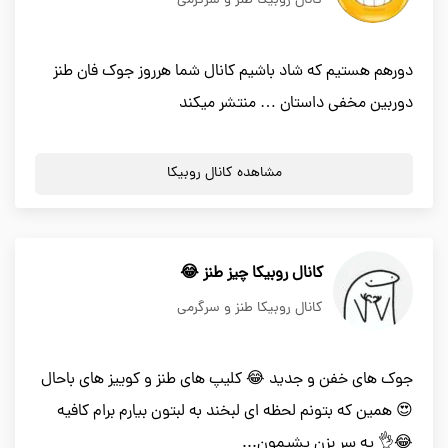
کانال روبیکا طنز و سرگرمی
دورهم هستیم که شاد باشیم کانال شما هرروز جوک فان طنز
دوربین مخفی داستان … منتشر میکند
مشاهده کانال روبیکا
کانال روبیکا چیز طنز 😂
کانال روبیکا طنز و سرگرمی
جوک های خفن و جدید 😂 کلیپ های طنز و کوییز های باحال
😍 همین که بتونم لحظه ای لبخند به لبتون بیارم برام کافیه
😂👌 یه سر بزن پشیمون...