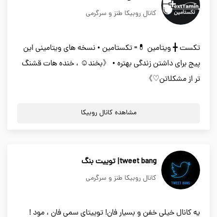
کانال روبیکا طنز و سرگرمی
تکست ╋ ویتامین 💊= تکستامین • نسخه های ویتامینی این
پیج برای داشتن زندگی بهتره • 《بخند☺︎ ، خنده هات قشنگ
تر از مشکلاتن♡》
مشاهده کانال روبیکا
tweet bang| توییت بنگ
کانال روبیکا طنز و سرگرمی
یه کانال خیلی خفن و بسیار فان! توییتای سمی فان ، مود !