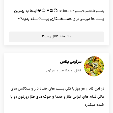
﷽ •𝚊𝚍𝚖𝚒𝚗:🧑‍💻♥️ 😍❤️اینجا به بهترین
پست ها میرسی برای همـــ❀ــکاری پیــــ♡︎ـــام بدید🌱
مشاهده کانال روبیکا
سرگرمی پلاس
کانال روبیکا طنز و سرگرمی
در این کانال هر روز با کلی پست های خنده دار و سکانس های
عالی فیلم های ایرانی طنز و معما و جوک های طنز روزتون رو با
خنده میگذره