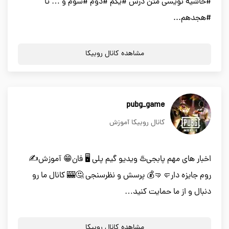
#حاشیه نویسی متن درس #یکم #دوم #سوم و … تا
#هجدهم...
مشاهده کانال روبیکا
pubg_game
کانال روبیکا آموزش
اخبار های مهم پابجی♨️ ویدیو گیم پلی 🖥️ فان😁 آموزش✍️
روم جایزه دار🤛🤜💰 پرسش و نظرسنجی 🤔🎰 کانال ما رو
دنبال و از ما حمایت کنید…
مشاهده کانال روبیکا