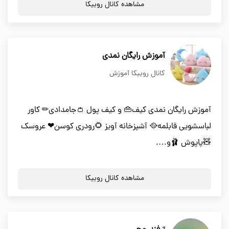
مشاهده کانال روبیکا
آموزش رایگان نمدی
کانال روبیکا آموزش
آموزش رایگان نمدی کیف👜 و کیف پول 👛جامدادی✏ کاور
لباسشویی قابلمه🥘 آشپزخانه آویز 🌻رودری کوسن❤ عروسک
🧸پاپوش 🩰و….
مشاهده کانال روبیکا