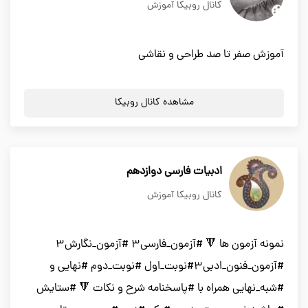
کانال روبیکا آموزش
آموزش صفر تا صد طراحی و نقاشی
مشاهده کانال روبیکا
ادبیات فارسی دوازدهم
کانال روبیکا آموزش
نمونه آزمون ها 🔻 #آزمون_فارسی۳ #آزمون_نگارش۳
#آزمون_فنون_ادبی۳#نوبت_اول #نوبت_دوم #نهایی و
#شبه_نهایی همراه با #پاسخنامه شرح و نکات 🔻 #ستایش