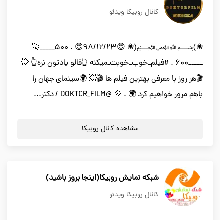
کانال روبیکا ویدئو
❀﴾﷽﴿❀ 😍98/12/23😍 . 500_____🚀
_____600 . #فیلم_خوب_خوبت_میکنه 👆فالو یادتون نره👆 💥
🎬هر روز با معرفی بهترین فیلم ها 🎬💥 🌍سینمای جهان را
باهم مرور خواهیم کرد 🌍 . 💠 @DOKTOR_FILM / دکتر...
مشاهده کانال روبیکا
شبکه نمایش روبیکا(اینجا بروز باشید)
کانال روبیکا ویدئو