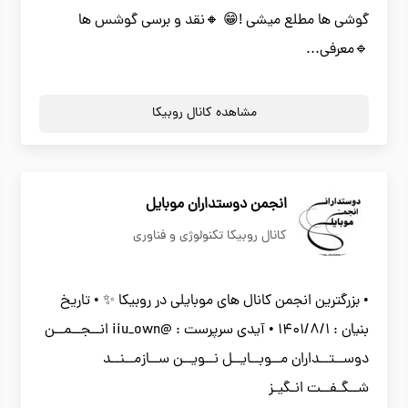
گوشی ها مطلع میشی !😁 🔸نقد و برسی گوشس ها
🔹معرفی...
مشاهده کانال روبیکا
انجمن دوستداران موبایل
کانال روبیکا تکنولوژی و فناوری
• بزرگترین انجمن کانال های موبایلی در روبیکا ✨ • تاریخ
بنیان : 1401/8/1 • آیدی سرپرست : @iiu_own انــجــمــن
دوســتــداران مــوبــایــل نــویــن ســازمــنــد
شــگـفــت انـگیـز