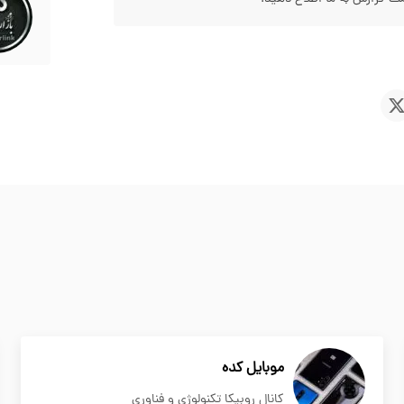
موبایل کده
کانال روبیکا تکنولوژی و فناوری