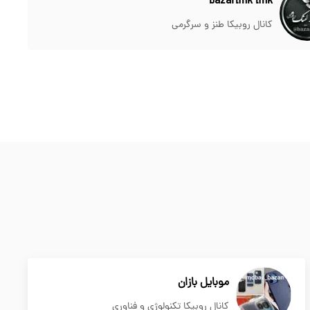
bazarlink link
کانال روبیکا طنز و سرگرمی
موبایل بازان
کانال روبیکا تکنولوژی و فناوری