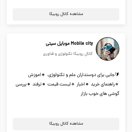
مشاهده کانال روبیکا
Mobile city موبایل سیتی
کانال روبیکا تکنولوژی و فناوری
🔰جایی برای دوستداران علم و تکنولوژی. 🔸️اموزش
🔹️راهنمای خرید 🔸️اخبار 🔹️لیست قیمت 🔸️ترفند 🔸️بررسی
گوشی های خوب بازار
مشاهده کانال روبیکا