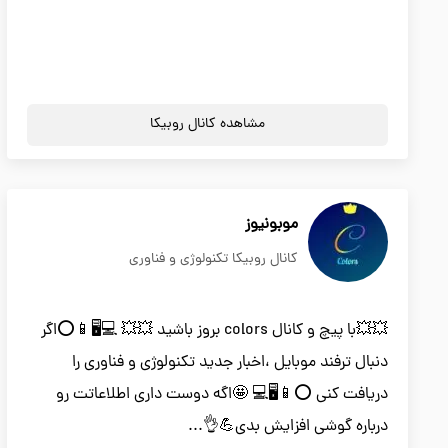
مشاهده کانال روبیکا
موبونیوز
کانال روبیکا تکنولوژی و فناوری
💥💥با پیچ و کانال colors بروز باشید 💥💥 💻🖥📱⭕اگر
دنبال ترفند موبایل ،اخبار جدید تکنولوژی و فناوری را
دریافت کنی ⭕📱🖥💻 🤩اگه دوست داری اطلاعاتت رو
درباره گوشی افزایش بدی💪👌...