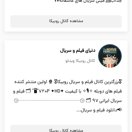
جذاب💁 مینی سریال های عاشقانه👫
مشاهده کانال روبیکا
دنیای فیلم و سریال
کانال روبیکا ویدئو
🎖بزرگترین کانال فیلم و سریال روبیکا🎖 🍿 اولین منتشر کننده
فیلم های دوبله ✧🎙✧ با کیفیت ✦۷۲۰P ✦HD”🖥” 🗂 فیلم و
سریال ایرانی ۹۷ 🗂 ㋡┈┈┈┈┈┈┈┈┈┈┈┈┈㋡
📢دانلود فیلم و سریال...
مشاهده کانال روبیکا