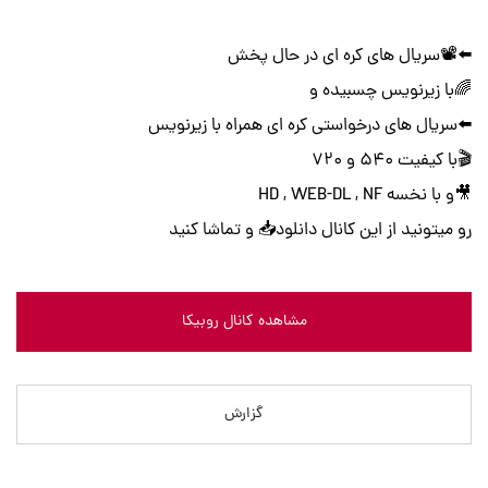
⬅️📽سریال های کره ای در حال پخش
🌈با زیرنویس چسبیده و
⬅️سریال های درخواستی کره ای همراه با زیرنویس
🎬با کیفیت 540 و 720
🎥و با نخسه HD , WEB-DL , NF
رو میتونید از این کانال دانلود📥 و تماشا کنید
مشاهده کانال روبیکا
گزارش