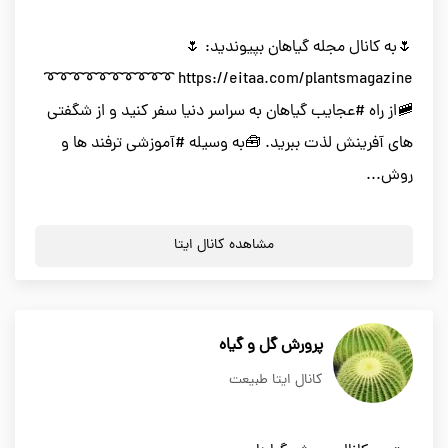
🌷به کانال مجله گیاهان بپیوندید: 🌷
https://eitaa.com/plantsmagazine ➰➰➰➰➰➰➰➰➰➰
🚞از راه #عجایب گیاهان به سراسر دنیا سفر کنید و از شگفتی
های آفرینش لذت ببرید. 🧰به وسیله #آموزشی ترفند ها و
روش...
مشاهده کانال ایتا
پرورش گل و گیاه
کانال ایتا طبیعت