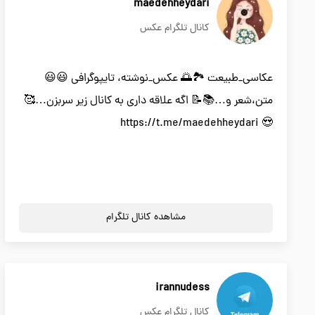
maedehheydari
کانال تلگرام عکس
عکاسی_طبیعت 🏞🌅 عکس_نوشته، تایپوگرافی 😃😃
متن،شعر و…📚📝 اگه علاقه داری به کانال زیر سربزن…🥰
😍 https://t.me/maedehheydari
مشاهده کانال تلگرام
irannudess
کانال تلگرام عکس