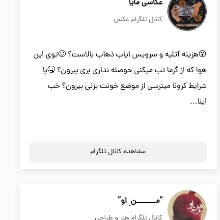
عکاسی مایا
کانال تلگرام عکس
😵هزینه آتلیه و سرویس ایاب ذهاب بالاست؟ 🥴توی این
هوا که از گرما تب میکنی حوصله نداری بری بیرون؟ 🤒با
شرایط کرونا میترسی از موضع خونت بزنی بیرون؟ خب
اینا...
مشاهده کانال تلگرام
“مــــــــن ِ او”
کانال تلگرام هنر و طراحی