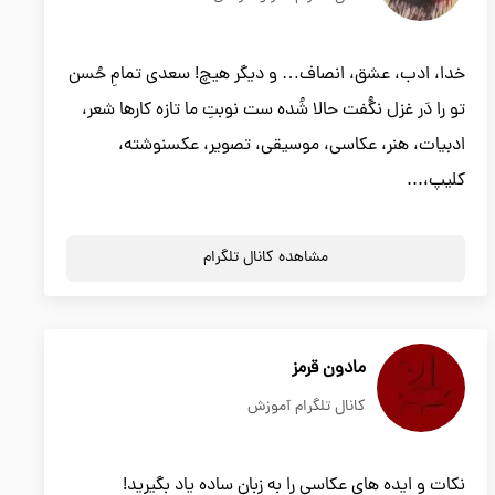
خدا، ادب، عشق، انصاف… و دیگر هیچ! سعدی تمامِ حُسن
تو را دَر غزل نگُفت حالا شُده ست نوبتِ ما تازه کارها شعر،
ادبیات، هنر، عکاسی، موسیقی، تصویر، عکسنوشته،
کلیپ،...
مشاهده کانال تلگرام
مادون قرمز
کانال تلگرام آموزش
نکات و ایده های عکاسی را به زبان ساده یاد بگیرید!