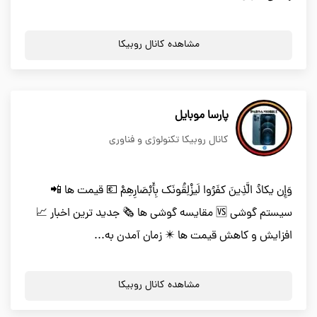
مشاهده کانال روبیکا
پارسا موبایل
کانال روبیکا تکنولوژی و فناوری
وَإِن یکادُ الَّذِینَ کفَرُوا لَیزْلِقُونَک بِأَبْصَارِهِمْ 💶 قیمت ها 📲
سیستم گوشی 🆚 مقایسه گوشی ها 🗞 جدید ترین اخبار 📈
افزایش و کاهش قیمت ها ✴️ زمان آمدن به...
مشاهده کانال روبیکا