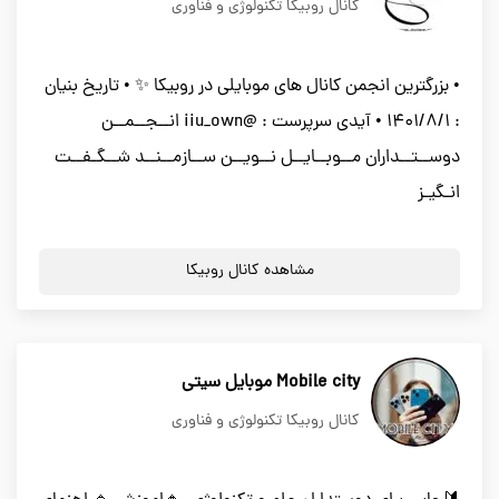
کانال روبیکا تکنولوژی و فناوری
• بزرگترین انجمن کانال های موبایلی در روبیکا ✨ • تاریخ بنیان
: 1401/8/1 • آیدی سرپرست : @iiu_own انــجــمــن
دوســتــداران مــوبــایــل نــویــن ســازمــنــد شــگـفــت
انـگیـز
مشاهده کانال روبیکا
Mobile city موبایل سیتی
کانال روبیکا تکنولوژی و فناوری