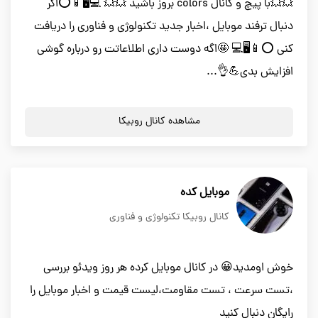
💥💥با پیچ و کانال colors بروز باشید 💥💥 💻🖥📱⭕اگر
دنبال ترفند موبایل ،اخبار جدید تکنولوژی و فناوری را دریافت
کنی ⭕📱🖥💻 🤩اگه دوست داری اطلاعاتت رو درباره گوشی
افزایش بدی💪👌...
مشاهده کانال روبیکا
موبایل کده
کانال روبیکا تکنولوژی و فناوری
خوش اومدید😀 در کانال موبایل کرده هر روز ویدئو بررسی
،تست سرعت ، تست مقاومت،لیست قیمت و اخبار موبایل را
رایگان دنبال کنید