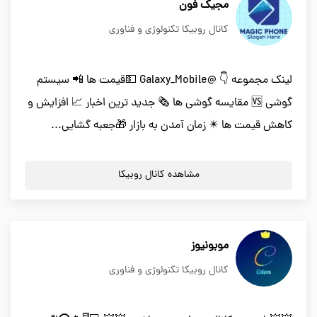
مجیک فون
کانال روبیکا تکنولوژی و فناوری
لینک مجموعه 👇 @Galaxy_Mobile 💵قیمت ها 📲 سیستم
گوشی 🆚 مقایسه گوشی ها 🗞 جدید ترین اخبار 📈 افزایش و
کاهش قیمت ها ✴️ زمان آمدن به بازار 🎁جعبه گشایی...
مشاهده کانال روبیکا
موبونیوز
کانال روبیکا تکنولوژی و فناوری