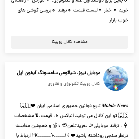
🔰جایی برای دوستداران علم و تکنولوژی. 🔸️اموزش 🔹️راهنمای
خرید 🔸️اخبار 🔹️لیست قیمت 🔸️ترفند 🔸️بررسی گوشی های
خوب بازار
مشاهده کانال روبیکا
موبایل نیوز، شیائومی سامسونگ آیفون اپل
کانال روبیکا تکنولوژی و فناوری
𝑴𝒐𝒃𝒊𝒍𝒆 𝑵𝒆𝒘𝒔 تابع قوانین جمهوری اسلامی ایران 🇮🇷❤️
🇮🇷 تو این کانال می تونید انباکس📱، قیمت،🔖مشخصات
🤖 ، ترفند موبایلی🤳 ،خریدتلفن💳📱💰 و همچنین مقایسه
درنظر سنجی روداشته باشید❤️ 2K_______🏃_____1K ارتباط با