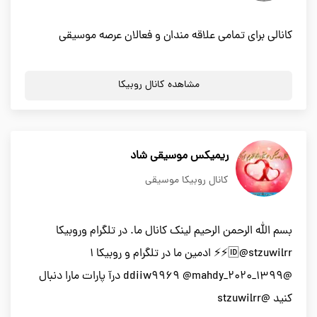
کانالی برای تمامی علاقه مندان و فعالان عرصه موسیقی
مشاهده کانال روبیکا
ریمیکس موسیقی شاد
کانال روبیکا موسیقی
بسم الله الرحمن الرحیم لینک کانال ما. در تلگرام وروبیکا
🆔@stzuwilrr⚡⚡ ادمین ما در تلگرام و روبیکا ۱
@ddiiw9969 @mahdy_2020_1399 درآ پارات مارا دنبال
کنید @stzuwilrr