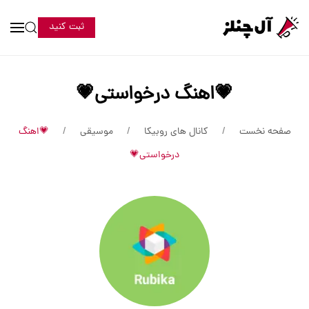
ثبت کنید
💗اهنگ درخواستی💗
صفحه نخست
کانال های روبیکا
موسیقی
💗اهنگ
درخواستی💗