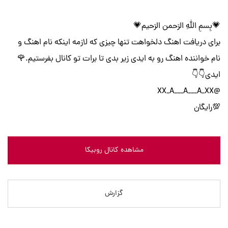
💗بِسمِ اللهِ الرَحمن الرَحیم💗
برای دریافت اهنگ دلخواهت تنها چیزی که لازمه اینکه نام اهنگ و
نام خواننده اهنگ رو به ایدی زیر بدی تا برات تو کانال بفرستیم.🌹
ایدی👇👇
@XX_A___A___A_XX
💯رایگان
مشاهده کانال روبیکا
گزارش