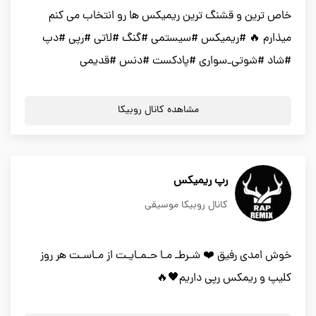
خاص ترین و قشنگ ترین ریمیکس ها رو انتخاب می کنم
میذارم 🔥 #ریمیکس #سیستمی #گنگ #لاتی #رپی #دپ
#شاد #شوتی_سواری #پادکست #دنس #قدیمی
مشاهده کانال روبیکا
رپ ریمیکس
کانال روبیکا موسیقی
خوش امدی رفیق ❤️ شـرطـ مـا حـمـایـت از مـاسـت هر روز
کلیپ و ریمکس رپی داریم🖤🔥